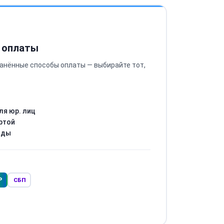
 оплаты
анённые способы оплаты — выбирайте тот,
ля юр. лиц
ртой
оды
Р
СБП