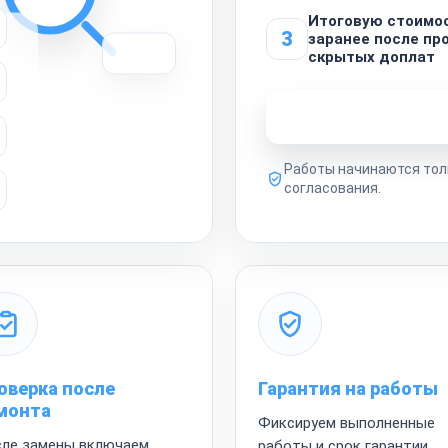
Итоговую стоимо
3
заранее после про
скрытых доплат
Узнать стоимость 
Работы начинаются тол
согласования.
оверка после
Гарантия на работы
монта
Фиксируем выполненные
ле замены включаем
работы и срок гарантии