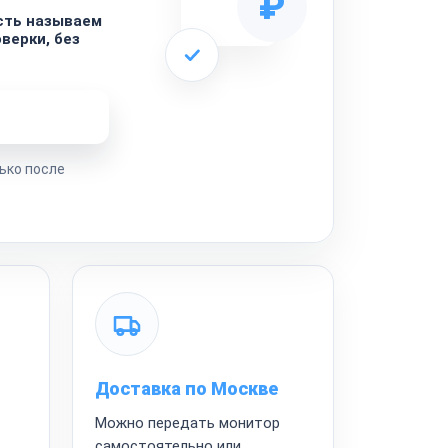
₽
сть называем
верки, без
ремонта
ько после
Доставка по Москве
Можно передать монитор
самостоятельно или