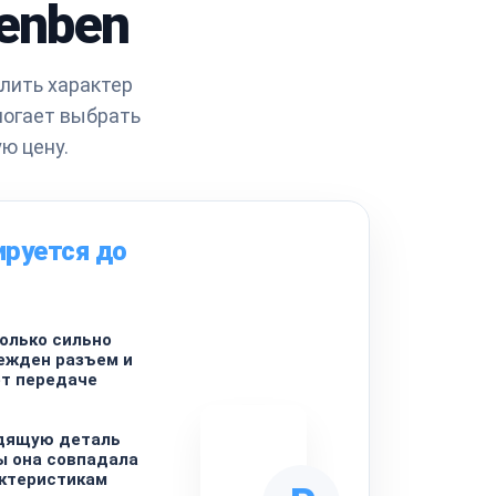
benben
лить характер
могает выбрать
ю цену.
ируется до
олько сильно
ежден разъем и
ет передаче
дящую деталь
ы она совпадала
актеристикам