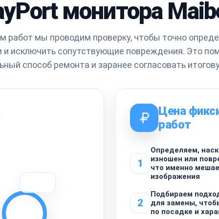
ayPort монитора Mai
м работ мы проводим проверку, чтобы точно опреде
 и исключить сопутствующие повреждения. Это по
ьный способ ремонта и заранее согласовать итогову
а
Цена фикс
работ
Определяем, наск
изношен или повр
1
что именно меша
изображения
Подбираем подхо
2
для замены, чтоб
по посадке и хар