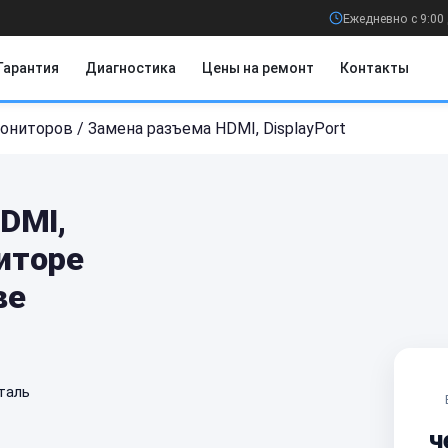
Ежедневно с 9:00 
Гарантия
Диагностика
Цены на ремонт
Контакты
ониторов
/
Замена разъема HDMI, DisplayPort
DMI,
ниторе
ве
таль
ч