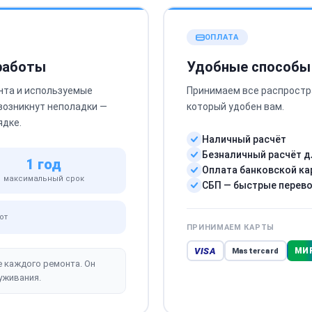
ОПЛАТА
 работы
Удобные способы
нта и используемые
Принимаем все распростр
 возникнут неполадки —
который удобен вам.
ядке.
Наличный расчёт
Безналичный расчёт д
1 год
Оплата банковской ка
максимальный срок
СБП — быстрые перев
от
ПРИНИМАЕМ КАРТЫ
VISA
МИ
Mastercard
е каждого ремонта. Он
уживания.